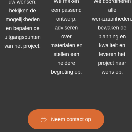
We maken
We coördineren
uw wensen,
een passend
alle
bekijken de
ontwerp,
werkzaamheden
mogelijkheden
adviseren
bewaken de
en bepalen de
over
planning en
uitgangspunten
materialen en
kwaliteit en
van het project.
stellen een
leveren het
heldere
project naar
begroting op.
wens op.
Neem contact op