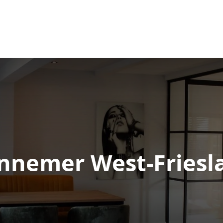
OVER
MOGELIJKHEDEN
PROJECT
ONS
nnemer West-Friesl