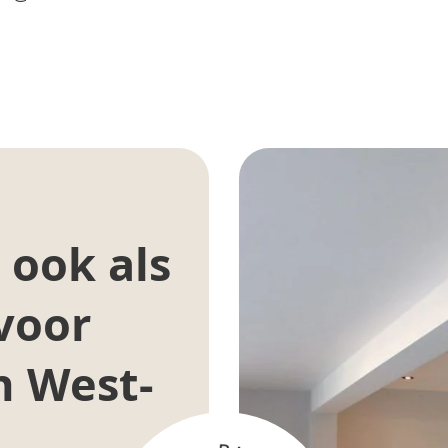
 ook als
voor
n West-