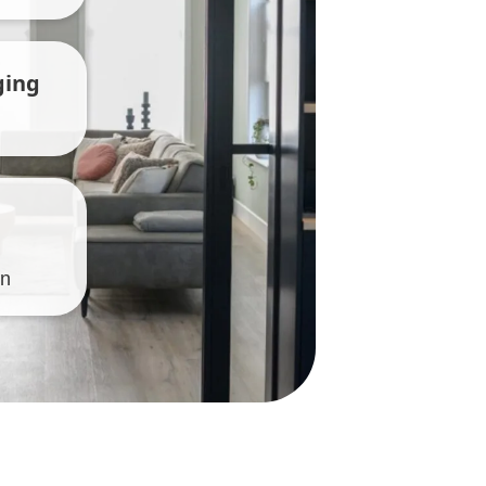
ging
en