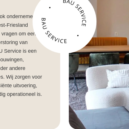
 ook ondernemers
st-Friesland
en vragen om een
rstoring van
 Service is een
rbouwingen,
nder andere
s. Wij zorgen voor
iënte uitvoering,
ig operationeel is.