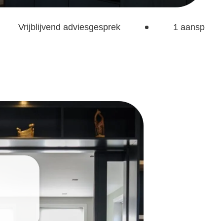
Vrijblijvend adviesgesprek
1 aanspree