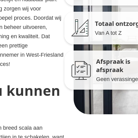
g zorgen wij voor
soepel proces. Doordat wij
Totaal ontzor
 beheer uitvoeren,
Van A tot Z
ing en kwaliteit. Dat
een prettige
nnemer in West-Friesland
Afspraak is
ces!
afspraak
Geen verassing
 u kunnen
en breed scala aan
tijen in te schakelen, want