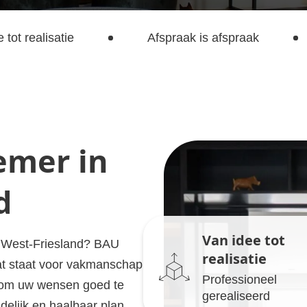
 tot realisatie
Afspraak is afspraak
emer in
d
Van idee tot
n West-Friesland? BAU
realisatie
dat staat voor vakmanschap
Professioneel
d om uw wensen goed te
gerealiseerd
delijk en haalbaar plan.